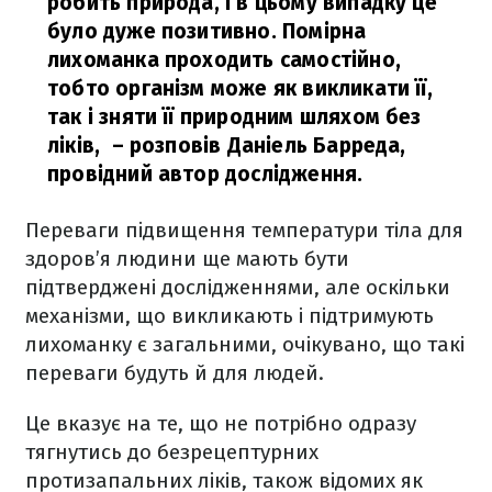
робить природа, і в цьому випадку це
було дуже позитивно. Помірна
лихоманка проходить самостійно,
тобто організм може як викликати її,
так і зняти її природним шляхом без
ліків,
– розповів Даніель Барреда,
провідний автор дослідження.
Переваги підвищення температури тіла для
здоров’я людини ще мають бути
підтверджені дослідженнями, але оскільки
механізми, що викликають і підтримують
лихоманку є загальними, очікувано, що такі
переваги будуть й для людей.
Це вказує на те, що не потрібно одразу
тягнутись до безрецептурних
протизапальних ліків, також відомих як