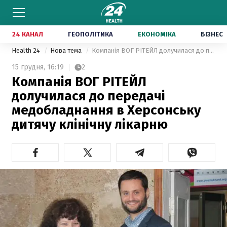
24 КАНАЛ
ГЕОПОЛІТИКА
ЕКОНОМІКА
БІЗНЕС
Health 24
Нова тема
Компанія ВОГ РІТЕЙЛ долучилася до передачі медобладнання в Херсонську дитячу клінічну лікарню
15 грудня,
16:19
2
Компанія ВОГ РІТЕЙЛ
долучилася до передачі
медобладнання в Херсонську
дитячу клінічну лікарню