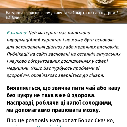
Натуропат пояснив, чому каву та чай варто пити з цукром
/
UA Modna
Важливо!
Цей матеріал має винятково
інформаційний характер і не може бути основою
для встановлення діагнозу або медичних висновків.
Публікації на сайті засновані на останніх актуальних
і науково обґрунтованих дослідженнях у сфері
медицини. Якщо Вас турбують проблеми зі
здоровʼям, обов’язково зверніться до лікаря.
Виявляється, що звичка пити чай або каву
без цукру не така вже й здорова.
Насправді, роблячи ці напої солодкими,
ми допомагаємо працювати мозку.
Про це розповів натуропат Борис Скачко,