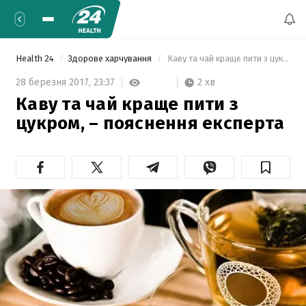
Health 24
Здорове харчування
 Каву та чай краще пити з цукром, – пояснення експерта 
2 хв
28 березня 2017,
23:37
Каву та чай краще пити з
цукром, – пояснення експерта