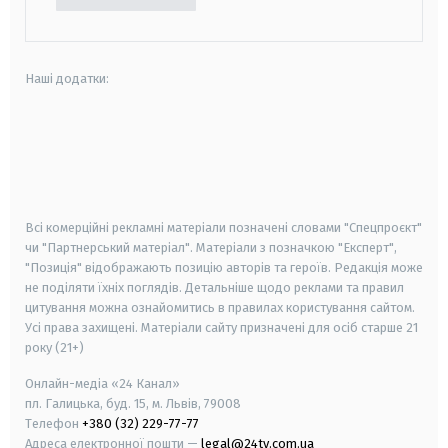
Наші додатки:
android
apple
smart tv
samsung smart tv
Всі комерційні рекламні матеріали позначені словами "Спецпроєкт"
чи "Партнерський матеріал". Матеріали з позначкою "Експерт",
"Позиція" відображають позицію авторів та героїв. Редакція може
не поділяти їхніх поглядів. Детальніше щодо реклами та правил
цитування можна ознайомитись в правилах користування сайтом.
Усі права захищені.
Матеріали сайту призначені для осіб старше
21
року (21+)
Онлайн-медіа «24 Канал»
пл. Галицька, буд. 15, м. Львів, 79008
Телефон
+380 (32) 229-77-77
Адреса електронної пошти —
legal@24tv.com.ua