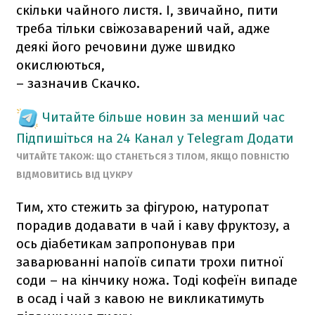
скільки чайного листя. І, звичайно, пити
треба тільки свіжозаварений чай, адже
деякі його речовини дуже швидко
окислюються,
– зазначив Скачко.
Читайте більше новин за менший час
Підпишіться на 24 Канал у Telegram
Додати
ЧИТАЙТЕ ТАКОЖ: ЩО СТАНЕТЬСЯ З ТІЛОМ, ЯКЩО ПОВНІСТЮ
ВІДМОВИТИСЬ ВІД ЦУКРУ
Тим, хто стежить за фігурою, натуропат
порадив додавати в чай і каву фруктозу, а
ось діабетикам запропонував при
заварюванні напоїв сипати трохи питної
соди – на кінчику ножа. Тоді кофеїн випаде
в осад і чай з кавою не викликатимуть