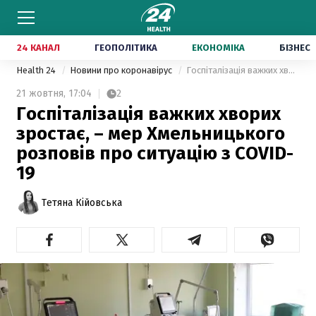
24 КАНАЛ
ГЕОПОЛІТИКА
ЕКОНОМІКА
БІЗНЕС
Health 24
Новини про коронавірус
Госпіталізація важких хворих зростає, – мер Хмельницького розповів про ситуацію з COVID-19
21 жовтня,
17:04
2
Госпіталізація важких хворих
зростає, – мер Хмельницького
розповів про ситуацію з COVID-
19
Тетяна Кійовська