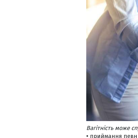
Вагітність може с
• приймання певни