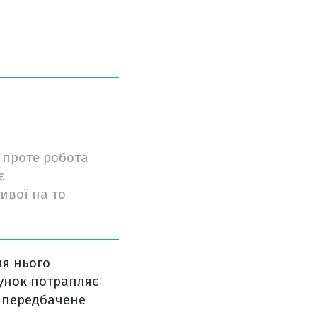
, проте робота
є
ивої на то
ля нього
унок потрапляє
е передбачене