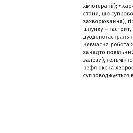
хіміотерапії);
• хар
стани, що супрово
захворювання), гі
шлунку – гастрит,
дуоденогастральн
невчасна робота ж
занадто повільни
залози), гельмінт
рефлюксна хвороба
супроводжується 