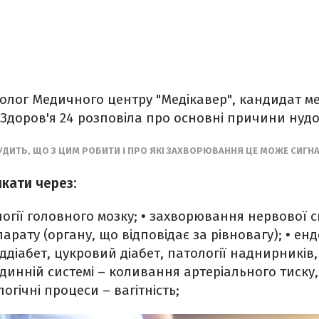
ролог Медичного центру "Медікавер", кандидат м
 Здоров'я 24 розповіла про основні причини нудо
УДИТЬ, ЩО З ЦИМ РОБИТИ І ПРО ЯКІ ЗАХВОРЮВАННЯ ЦЕ МОЖЕ СИГН
кати через:
огії головного мозку;
• захворювання нервової с
арату (органу, що відповідає за рівновагу);
• енд
діабет, цукровий діабет, патології наднирників,
удинній системі – коливання артеріального тиску
логічні процеси – вагітність;