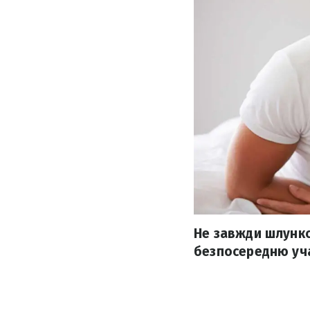
Не завжди шлунк
безпосередню уча