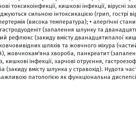
чові токсикоінфекції, кишкові інфекції, вірусні з
джуються сильною інтоксикацією (грип, гострі ві
пертермія (висока температура);
• алергічні стани
 гастродуоденіт (запалення шлунку та дванадцят
ий рефлюкс (закиду вмісту дванадцятипалої киш
овчовивідних шляхів та жовчного міхура (части
й), жовчнокам'яна хвороба, панкреатит (запале
оз, кишкові інфекції, харчові отруєння, гастроез
 (закиду вмісту шлунка у стравохід).
Нудота час
важливою патологією як функціональна диспепсі