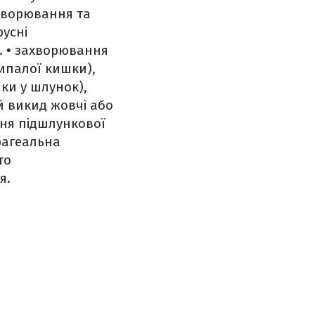
ахворювання та
русні
.
• захворювання
ипалої кишки),
ки у шлунок),
й викид жовчі або
ння підшлункової
офагеальна
то
я.