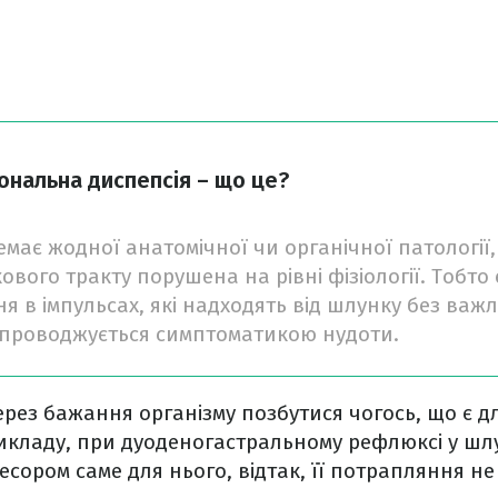
ональна диспепсія – що це?
емає жодної анатомічної чи органічної патології
ого тракту порушена на рівні фізіології. Тобто 
 в імпульсах, які надходять від шлунку без важл
проводжується симптоматикою нудоти.
рез бажання організму позбутися чогось, що є д
икладу, при дуоденогастральному рефлюксі у шл
ресором саме для нього, відтак, її потрапляння н