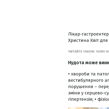
Лікар-гастроенте
Христина Квіт для
ЧИТАЙТЕ ТАКОЖ: ЧОМУ Н
Нудота може вини
• хвороби та патол
вестибулярного ап
порушення – перед
зміни у серцево-с
гіпертензія;
• фізіо