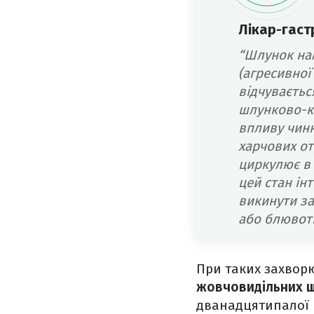
Лікар-гас
“Шлунок нам
(агресивної 
відчуваєтьс
шлунково-к
впливу чинн
харчових от
циркулює в 
цей стан інт
викинути за
або блювот
При таких захвор
жовчовидільних ш
дванадцятипалої 