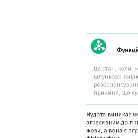
Функці
Це стан, коли н
шлунково-кишков
розбалансування
причини, що су
Нудота виникає че
агресивним.до пр
жовч, а вона є аг