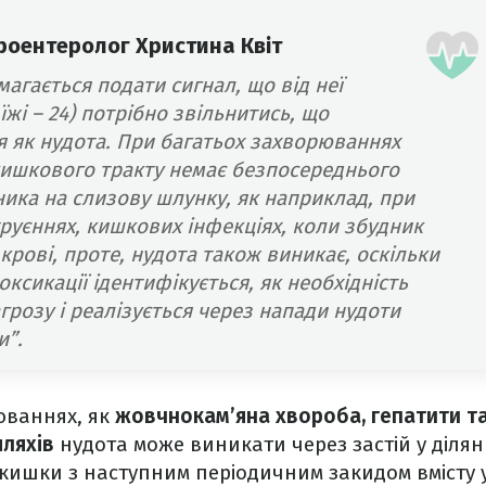
троентеролог
Христина Квіт
агається подати сигнал, що від неї
їжі – 24) потрібно звільнитись, що
я як нудота. При багатьох захворюваннях
ишкового тракту немає безпосереднього
ика на слизову шлунку, як наприклад, при
руєннях, кишкових інфекціях, коли збудник
крові, проте, нудота також виникає, оскільки
оксикації ідентифікується, як необхідність
грозу і реалізується через напади нудоти
и”.
юваннях, як
жовчнокам’яна хвороба, гепатити т
ляхів
нудота може виникати через застій у ділян
кишки з наступним періодичним закидом вмісту 