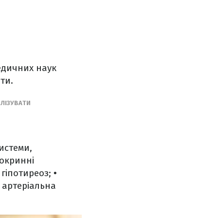
едичних наук
ти.
АЛІЗУВАТИ
истеми,
окринні
 гіпотиреоз;
•
, артеріальна