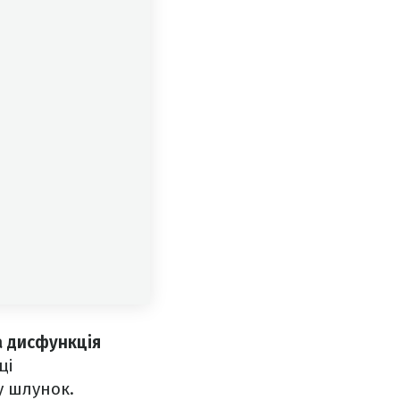
а дисфункція
ці
у шлунок.