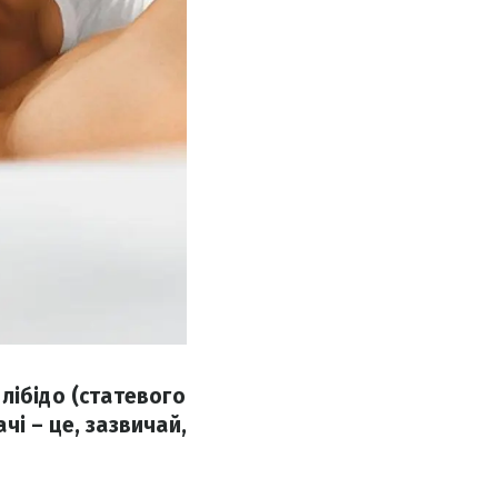
лібідо (статевого
чі – це, зазвичай,