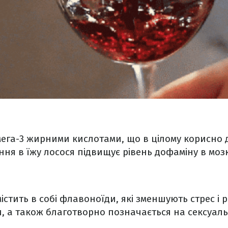
ега-3 жирними кислотами, що в цілому корисно д
ння в їжу лосося підвищує рівень дофаміну в мозк
стить в собі флавоноїди, які зменшують стрес і
, а також благотворно позначається на сексуаль