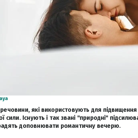
aya
 речовини, які використовують для підвищення 
ї сили. Існують і так звані "природні" підсилюва
 радять доповнювати романтичну вечерю.