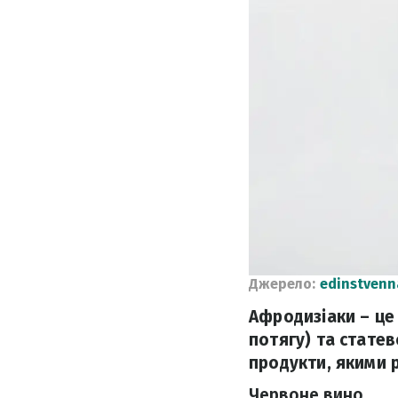
Джерело:
edinstvenn
Афродизіаки – це
потягу) та статево
продукти, якими
Червоне вино