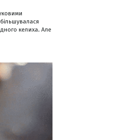
ауковими
 збільшувалася
одного келиха. Але