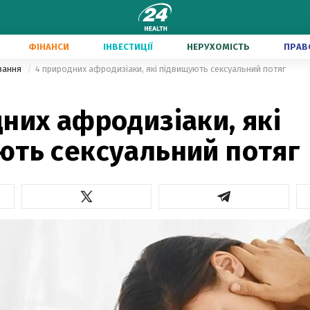
ФІНАНСИ
ІНВЕСТИЦІЇ
НЕРУХОМІСТЬ
ПРАВ
вання
4 природних афродизіаки, які підвищують сексуальний потяг
них афродизіаки, які
ють сексуальний потяг