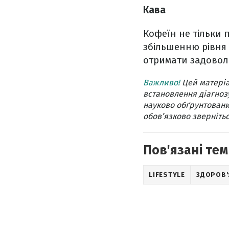
Кава
Кофеїн не тільки п
збільшенню рівня 
отримати задовол
Важливо!
Цей матеріа
встановлення діагнозу
науково обґрунтовани
обов’язково звернітьс
Пов'язані тем
LIFESTYLE
ЗДОРОВ'