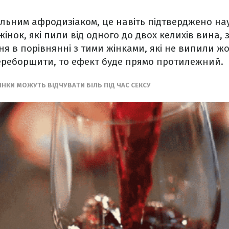
ильним афродизіаком, це навіть підтверджено н
жінок, які пили від одного до двох келихів вина,
я в порівнянні з тими жінками, які не випили ж
переборщити, то ефект буде прямо протилежний.
НКИ МОЖУТЬ ВІДЧУВАТИ БІЛЬ ПІД ЧАС СЕКСУ