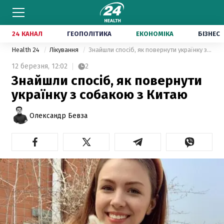
24 КАНАЛ
ГЕОПОЛІТИКА
ЕКОНОМІКА
БІЗНЕС
Health 24
Лікування
Знайшли спосіб, як повернути українку з собакою з Китаю
12 березня,
12:02
2
Знайшли спосіб, як повернути
українку з собакою з Китаю
Олександр Бевза