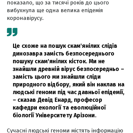
показало, що за тисячі років до цього
вибухнула ще одна велика епідемія
коронавірусу.
Це схоже на пошук скам'янілих слідів
динозавра замість безпосереднього
пошуку скам'янілих кісток. Ми не
знайшли древній вірус безпосередньо –
замість цього ми знайшли сліди
природного відбору, який він наклав на
людські геноми під час давньої епідемії,
– сказав Девід Енард, професор
кафедри екології та еволюційної
біології Університету Арізони.
Сучасні людські геноми містять інформацію