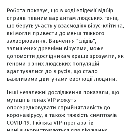
Робота показує, що в ході епідемії відбір
сприяв певним варіантам людських генів,
що беруть участь у взаємодіях вірус-клітина,
які могли привести до менш тяжкого
захворювання. Вивчення "слідів",
залишених древніми вірусами, може
допомогти дослідникам краще зрозуміти, як
геноми різних людських популяцій
адаптувалися до вірусів, що стало
важливими двигунами еволюції людини.
Інші незалежні дослідження показали, що
мутації в генах VIP можуть
опосередковувати сприйнятливість до
коронавірусу, а також тяжкість симптомів
COVID-19. І кілька VIP-препаратів
нині використовуються для лікування