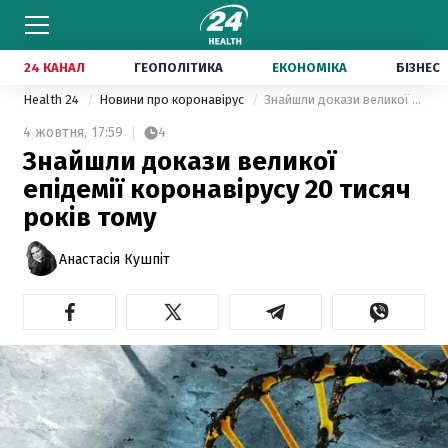
24 КАНАЛ
ГЕОПОЛІТИКА
ЕКОНОМІКА
БІЗНЕС
Health 24
Новини про коронавірус
Знайшли докази великої епідемії коронавірусу 20 тисяч років тому
4 жовтня,
17:59
4
Знайшли докази великої
епідемії коронавірусу 20 тисяч
років тому
Анастасія Кушпіт