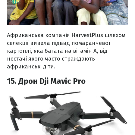
Африканська компанія HarvestPlus шляхом
селекції вивела підвид помаранчевої
картоплі, яка багата на вітамін А, від
нестачі якого часто страждають
африканські діти.
15. Дрон Dji Mavic Pro