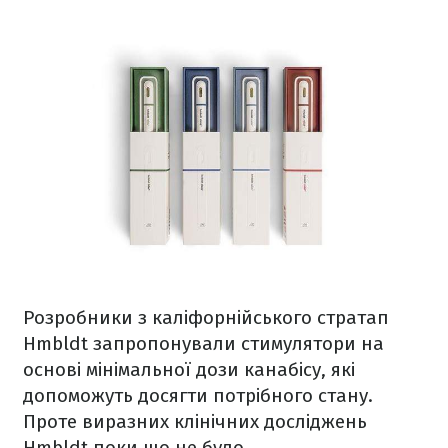
Розробники з каліфорнійського стратап
Hmbldt запропонували стимулятори на
основі мінімальної дози канабісу, які
допоможуть досягти потрібного стану.
Проте виразних клінічних досліджень
Hmbldt поки що не було.