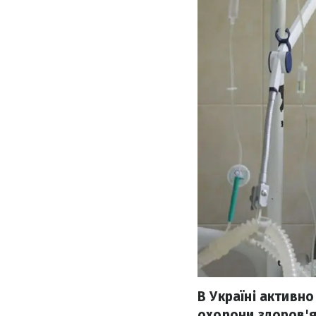
В Україні активно
охорони здоров'я