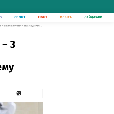
О
СПОРТ
FIGHT
ОСВІТА
ЛАЙФХАКИ
Захворюваність зростає кожні 2 – 3 тижні: МОЗ фіксує рекордне навантаження на медичну систему
 – 3
ему