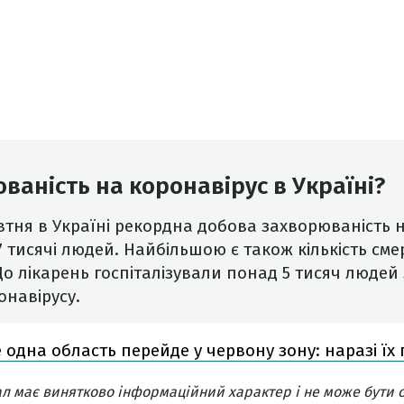
ваність на коронавірус в Україні?
втня в Україні рекордна добова захворюваність н
7 тисячі людей. Найбільшою є також кількість сме
 До лікарень госпіталізували понад 5 тисяч люде
онавірусу.
одна область перейде у червону зону: наразі їх 
л має винятково інформаційний характер і не може бути 