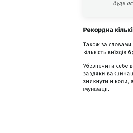
буде ос
Рекордна кільк
Також за словами 
кількість виїздів б
Убезпечити себе ві
завдяки вакцинаці
зникнути ніколи, 
імунізації.