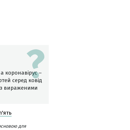
а коронавірус –
ртей серед ковід
й з вираженими
п'ять
основою для