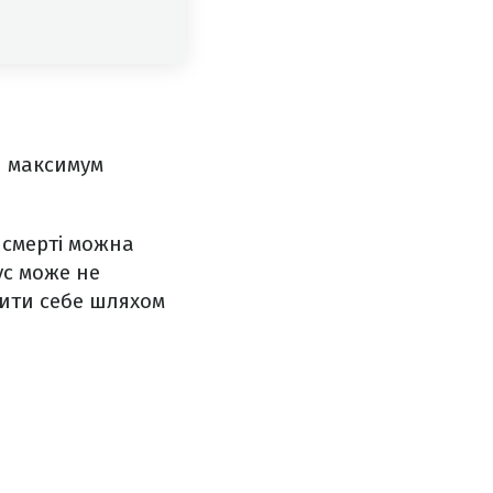
й максимум
і смерті можна
ус може не
тити себе шляхом