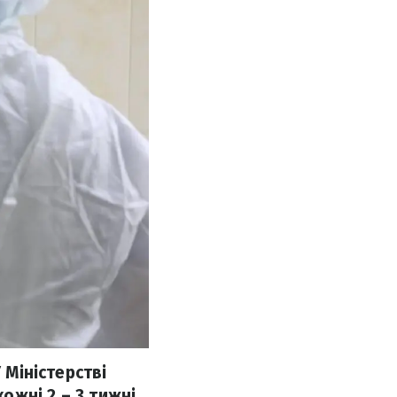
 Міністерстві
жні 2 – 3 тижні.