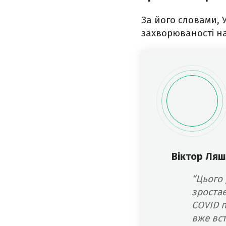
За його словами, 
захворюваності на
Віктор Ляш
“Цього 
зростає
COVID п
вже вст