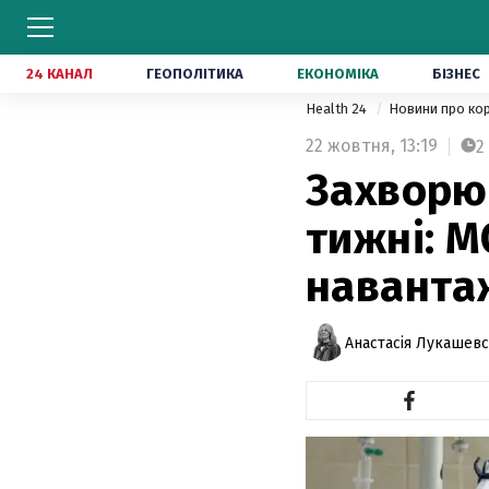
24 КАНАЛ
ГЕОПОЛІТИКА
ЕКОНОМІКА
БІЗНЕС
Health 24
Новини про ко
22 жовтня,
13:19
2
Захворюв
тижні: М
наванта
Анастасія Лукашев