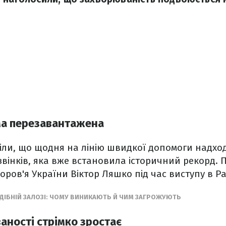
ма перезавантажена
віли, що щодня на лінію швидкої допомоги надх
дзвінків, яка вже встановила історичний рекорд. 
оров'я України Віктор Ляшко під час виступу в Ра
ДІБНІЙ ЗАЛОЗІ: ЧОМУ ВИНИКАЮТЬ Й ЧИМ ЗАГРОЖУЮТЬ
аності стрімко зростає