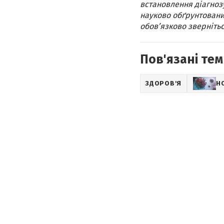
встановлення діагнозу
науково обґрунтовани
обов’язково звернітьс
Пов'язані тем
ЗДОРОВ'Я
Н