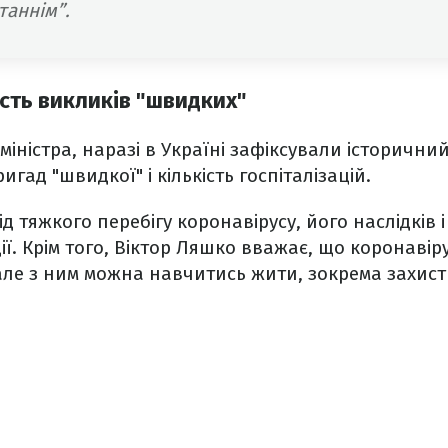
таннім”.
ість викликів "швидких"
міністра, наразі в Україні зафіксували історични
ригад "швидкої" і кількість госпіталізацій.
д тяжкого перебігу коронавірусу, його наслідків 
ї. Крім того, Віктор Ляшко вважає, що коронавір
але з ним можна навчитись жити, зокрема захис