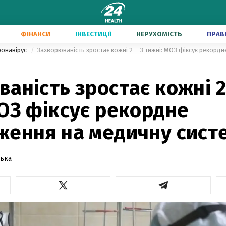
ФІНАНСИ
ІНВЕСТИЦІЇ
НЕРУХОМІСТЬ
ПРАВ
ронавірус
аність зростає кожні 2
ОЗ фіксує рекордне
ження на медичну сист
ська