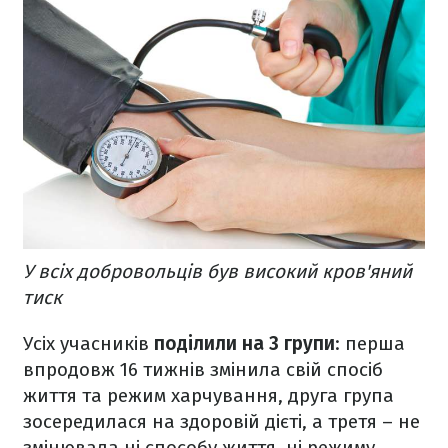
У всіх добровольців був високий кров'яний
тиск
Усіх учасників
поділили на 3 групи
: перша
впродовж 16 тижнів змінила свій спосіб
життя та режим харчування, друга група
зосередилася на здоровій дієті, а третя – не
змінювала ні способу життя, ні режиму