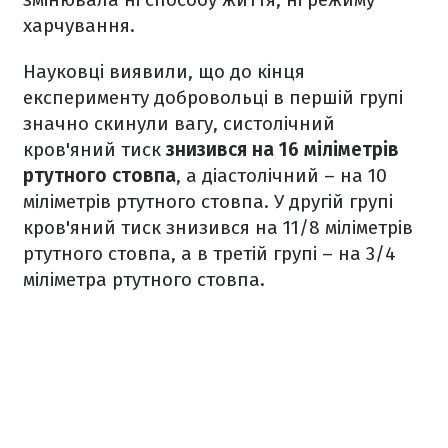
харчування.
Науковці виявили, що до кінця
експерименту добровольці в першій групі
значно скинули вагу, систолічний
кров'яний тиск
знизився на 16 міліметрів
ртутного стовпа
, а діастолічний – на 10
міліметрів ртутного стовпа. У другій групі
кров'яний тиск знизився на 11/8 міліметрів
ртутного стовпа, а в третій групі – на 3/4
міліметра ртутного стовпа.