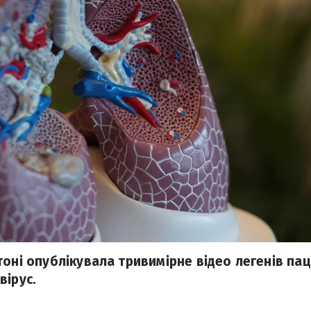
оні опублікувала тривимірне відео легенів пац
вірус.