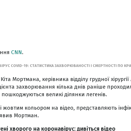
ання
CNN
.
РУС COVID-19: СТАТИСТИКА ЗАХВОРЮВАНОСТІ І СМЕРТНОСТІ ПО КРА
Кіта Мортмана, керівника відділу грудної хірургі
цієнта захворювання кілька днів раніше проходи
к пошкоджуються великі ділянки легенів.
і жовтим кольором на відео, представляють інфік
аявив Мортман.
ені хворого на коронавірус: дивіться відео