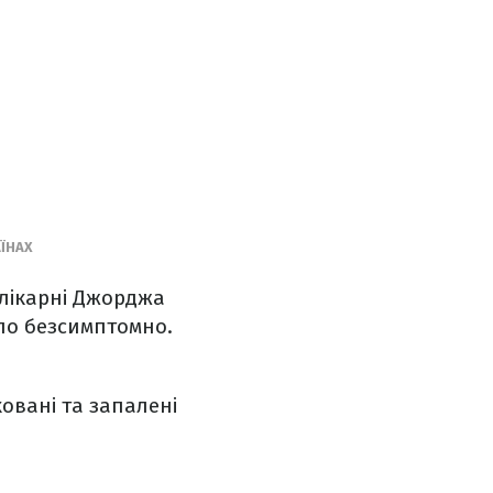
ЇНАХ
ї лікарні Джорджа
ло безсимптомно.
овані та запалені