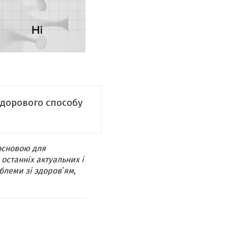
здорового способу
основою для
 останніх актуальних і
блеми зі здоровʼям,