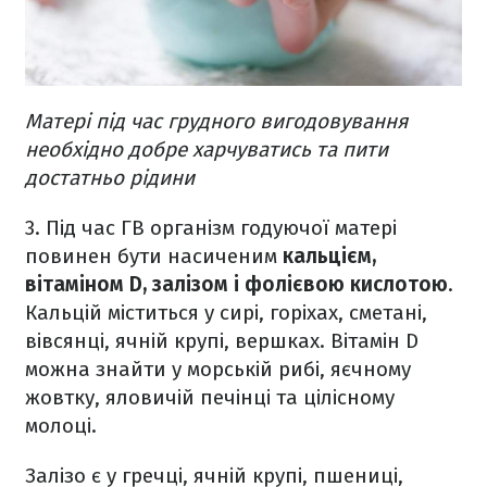
Матері під час грудного вигодовування
необхідно добре харчуватись та пити
достатньо рідини
3. Під час ГВ організм годуючої матері
повинен бути насиченим
кальцієм,
вітаміном D, залізом і фолієвою кислотою
.
Кальцій міститься у сирі, горіхах, сметані,
вівсянці, ячній крупі, вершках. Вітамін D
можна знайти у морській рибі, яєчному
жовтку, яловичій печінці та цілісному
молоці.
Залізо є у гречці, ячній крупі, пшениці,