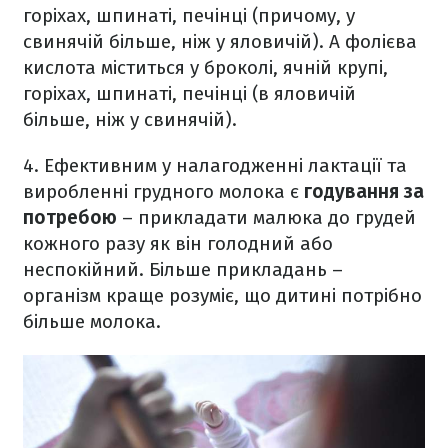
горіхах, шпинаті, печінці (причому, у
свинячій більше, ніж у яловичій). А фолієва
кислота міститься у броколі, ячній крупі,
горіхах, шпинаті, печінці (в яловичій
більше, ніж у свинячій).
4. Ефективним у налагодженні лактації та
виробленні грудного молока є
годування за
потребою
– прикладати малюка до грудей
кожного разу як він голодний або
неспокійний. Більше прикладань –
організм краще розуміє, що дитині потрібно
більше молока.