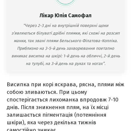
Лікар Юлія Самофал
“Через 2-3 дні на внутрішній поверхні щоки
з’являються білуваті дрібні плямки, які схожі на розсип
манки, так звані плями Бельського Філатова-Копліка.
Приблизно на 3-5-й день захворювання поетапно
виникає висипка на шкірі: 1-й день на обличчі, 2-й день
на тулубі, на 3-й день на руках та ногах”.
Висипка при корі яскрава, рясна, плями між
собою зливаються. При цьому
спостерігається лихоманка впродовж 7-10
днів. Після зникнення плям, на їх місці
залишається пігментація (потемніння
шкіри), яка через декілька тижнів
самостійно зникає.