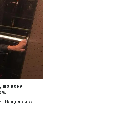
, що вона
ом.
мі. Нещодавно