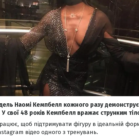
дель Наомі Кемпбелл кожного разу демонструє
 У свої 48 років Кемпбелл вражає струнким тіл
ацює, щоб підтримувати фігуру в ідеальній фор
nstagram відео одного з тренувань.