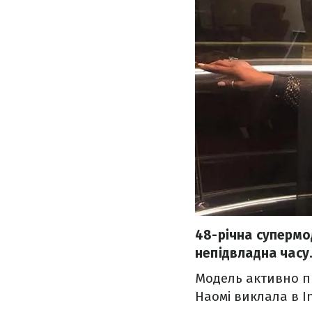
48-річна супермо
непідвладна часу.
Модель активно пр
Наомі виклала в I