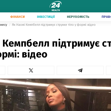
ФІНАНСИ
ІНВЕСТИЦІЇ
НЕРУХОМІСТЬ
ПРАВ
знесу
Як Наомі Кемпбелл підтримує струнке тіло у формі: відео
 Кемпбелл підтримує с
ормі: відео