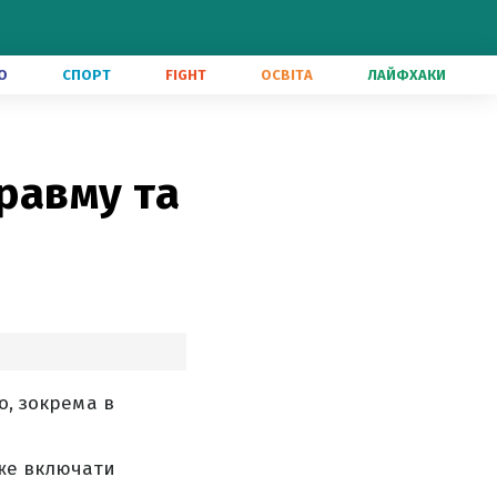
О
СПОРТ
FIGHT
ОСВІТА
ЛАЙФХАКИ
травму та
о, зокрема в
оже включати