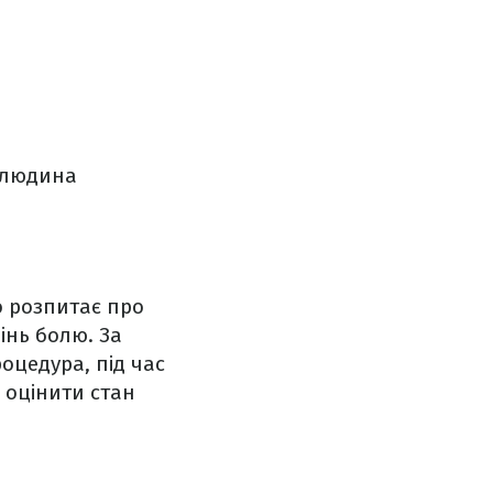
и людина
о розпитає про
інь болю. За
оцедура, під час
о оцінити стан