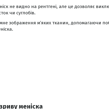
ніск не видно на рентгені, але це дозволяє викл
ток чи суглобів.
ємне зображення м’яких тканин, допомагаючи п
ніска.
зриву меніска