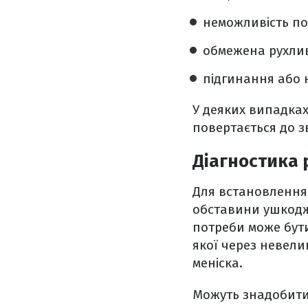
неможливість пов
обмежена рухлив
підгинання або н
У деяких випадка
повертається до з
Діагностика 
Для встановлення 
обставини ушкодже
потреби може бут
якої через невели
меніска.
Можуть знадобит