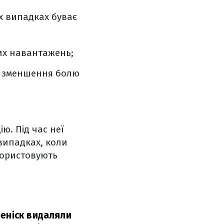
ох випадках буває
их навантажень;
ля зменшення болю
ю. Під час неї
 випадках, коли
користовують
меніск видаляли