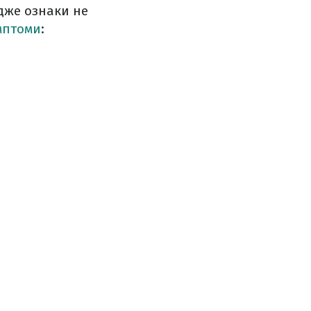
дже ознаки не
мптоми
: