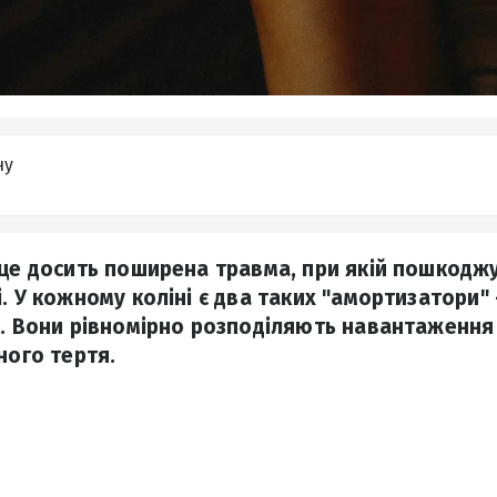
ну
 це досить поширена травма, при якій пошкодж
. У кожному коліні є два таких "амортизатори" 
и. Вони рівномірно розподіляють навантаженн
ного тертя.