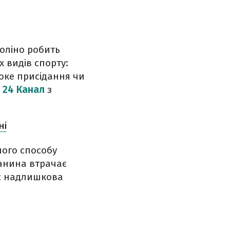
коліно робить
х видів спорту:
боке присідання чи
є
24 Канал
з
ні
ного способу
канина втрачає
ає надлишкова