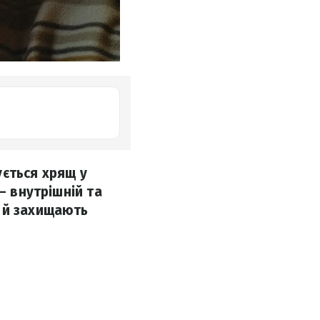
ується хрящ у
– внутрішній та
я й захищають