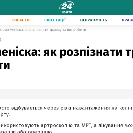
ФІНАНСИ
ІНВЕСТИЦІЇ
НЕРУХОМІСТЬ
ПРАВ
зрив меніска: як розпізнати травму та що робити
3
еніска: як розпізнати 
ти
асто відбувається через різкі навантаження на колін
рту.
використовують артроскопію та МРТ, а лікування м
ерапію або операцію.