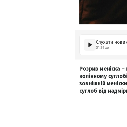
Слухати нови
01:29 хв
Розрив меніска –
колінному суглобі
зовнішній меніск
суглоб від надмір