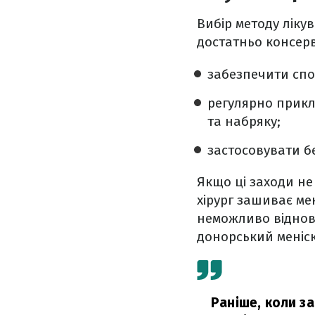
Вибір методу ліку
достатньо консерв
забезпечити спо
регулярно прикл
та набряку;
застосовувати б
Якщо ці заходи не
хірург зашиває ме
неможливо віднов
донорський меніс
Раніше, коли з