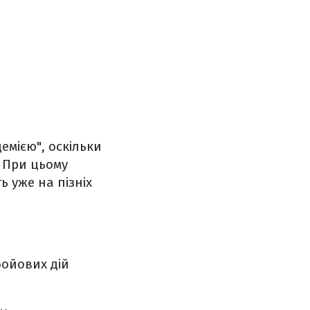
емією", оскільки
 При цьому
 уже на пізніх
бойових дій