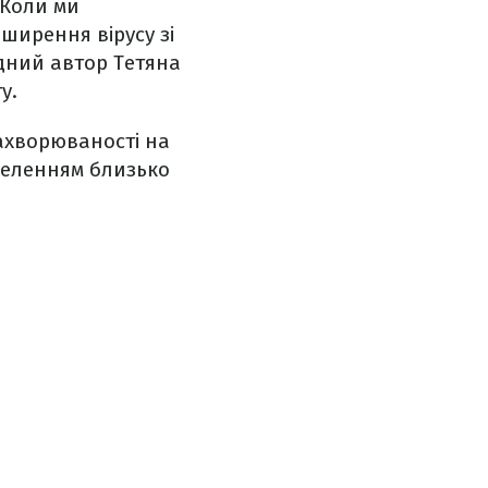
. Коли ми
ширення вірусу зі
ідний автор Тетяна
у.
ахворюваності на
аселенням близько