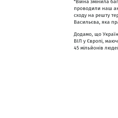
"Війна змінила баг
проводили наш ана
сходу на решту те
Васильєва, яка пра
Додамо, що Україн
ВІЛ у Європі, маю
45 мільйонів люде