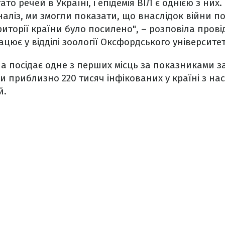
ато речей в Україні, і епідемія ВІЛ є однією з них
ліз, ми змогли показати, що внаслідок війни по
риторії країни було посилено", – розповіла пров
цює у відділі зоології Оксфордського університет
а посідає одне з перших місць за показниками з
чи приблизно 220 тисяч інфікованих у країні з н
й.