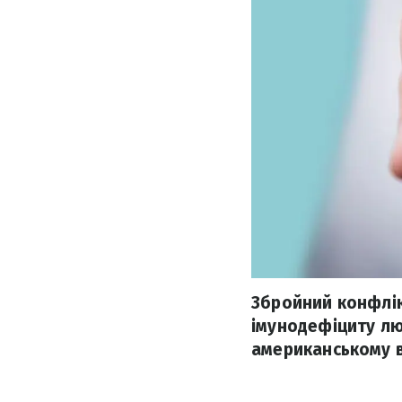
Збройний конфлік
імунодефіциту лю
американському в