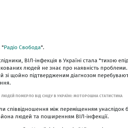
 "
Радіо Свобода
".
ідники, ВІЛ-інфекція в Україні стала "тихою епід
ікованих людей не знає про наявність проблеми.
 зі щойно підтвердженим діагнозом перебувають
ння.
И ЛЮДЕЙ ПОМЕРЛО ВІД СНІДУ В УКРАЇНІ: МОТОРОШНА СТАТИСТИКА
ли співвідношення між переміщенням унаслідок 
ьйона людей та поширенням ВІЛ-інфекції.