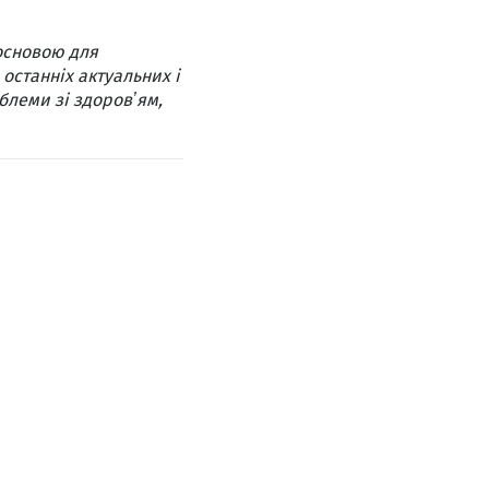
основою для
 останніх актуальних і
блеми зі здоровʼям,