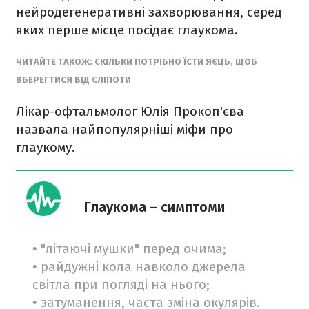
нейродегенеративні захворювання, серед
яких перше місце посідає глаукома.
ЧИТАЙТЕ ТАКОЖ: СКІЛЬКИ ПОТРІБНО ЇСТИ ЯЄЦЬ, ЩОБ
ВБЕРЕГТИСЯ ВІД СЛІПОТИ
Лікар-офтальмолог Юлія Прокоп'єва
назвала найпопулярніші міфи про
глаукому.
Глаукома – симптоми
• "літаючі мушки" перед очима;
• райдужні кола навколо джерела
світла при погляді на нього;
• затуманення, часта зміна окулярів.