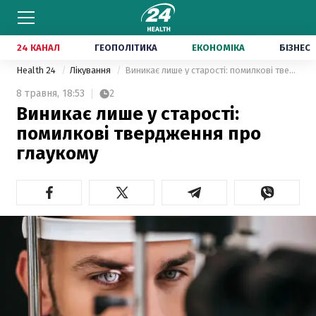
24 КАНАЛ
ГЕОПОЛІТИКА
ЕКОНОМІКА
БІЗНЕС
Health 24
Лікування
Виникає лише у старості: помилкові твердження про глаукому
8 травня,
18:53
2
Виникає лише у старості:
помилкові твердження про
глаукому