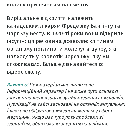
колись приреченим на смерть.
Вирішальне відкриття належить
канадським лікарям Фредеріку Бантінгу та
Чарльзу Бесту. В 1920-ті роки вони відкрили
інсулін: ця речовина дозволяє клітинам
організму поглинати молекули цукру, які
надходять у кровотік через їжу, яку ми
споживаємо. Більше дізнавайтеся із
відеосюжету.
Важливо!
Цей матеріал має винятково
інформаційний характер і не може бути основою
для встановлення діагнозу або медичних висновків.
Публікації на сайті засновані на останніх актуальних
і науково обґрунтованих дослідженнях у сфері
медицини. Якщо Вас турбують проблеми зі
здоровʼям, обов’язково зверніться до лікаря.