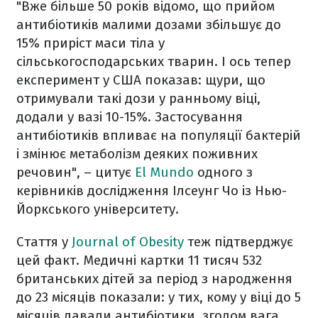
"Вже більше 50 років відомо, що прийом
антибіотиків малими дозами збільшує до
15% приріст маси тіла у
сільськогосподарських тварин. І ось тепер
експеримент у США показав: щури, що
отримували такі дози у ранньому віці,
додали у вазі 10-15%. Застосування
антибіотиків впливає на популяції бактерій
і змінює метаболізм деяких поживних
речовин", – цитує
El Mundo
одного з
керівників дослідження Ілсеунг Чо із Нью-
Йоркського університету.
Стаття у
Journal of Obesity
теж підтверджує
цей факт. Медичні картки 11 тисяч 532
британських дітей за період з народження
до 23 місяців показали: у тих, кому у віці до 5
місяців давали антибіотики, згодом вага