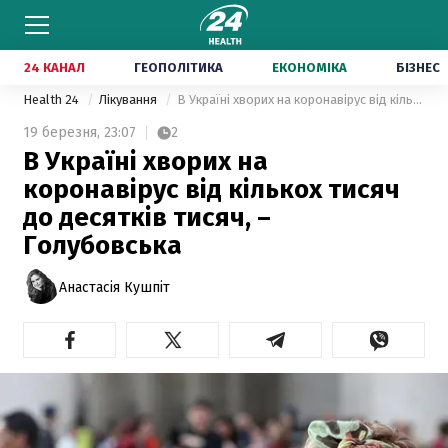
24 КАНАЛ
ГЕОПОЛІТИКА
ЕКОНОМІКА
БІЗНЕС
Health 24
Лікування
В Україні хворих на коронавірус від кількох тисяч до десятків тисяч, – Голубовська
19 березня,
23:07
2
В Україні хворих на
коронавірус від кількох тисяч
до десятків тисяч, –
Голубовська
Анастасія Кушпіт