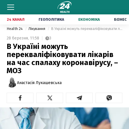
24 КАНАЛ
ГЕОПОЛІТИКА
ЕКОНОМІКА
БІЗНЕС
Health 24
Лікування
В Україні можуть перекваліфіковувати лікарів на час спалаху коронавірусу, – МОЗ
28 березня,
11:58
3
В Україні можуть
перекваліфіковувати лікарів
на час спалаху коронавірусу, –
МОЗ
Анастасія Лукашевська