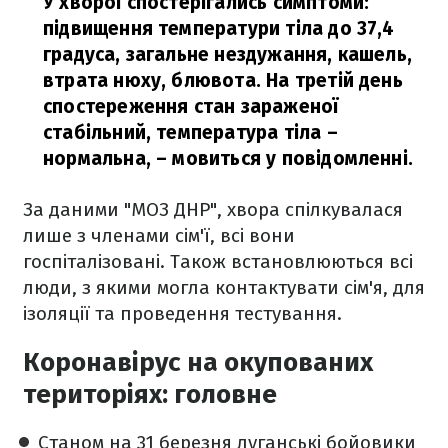
У хворої спостерігались симптоми:
підвищення температури тіла до 37,4
градуса, загальне нездужання, кашель,
втрата нюху, блювота. На третій день
спостереження стан зараженої
стабільний, температура тіла –
нормальна,
– мовиться у повідомленні.
За даними "МОЗ ДНР", хвора спілкувалася
лише з членами сім'ї, всі вони
госпіталізовані. Також встановлюються всі
люди, з якими могла контактувати сім'я, для
ізоляції та проведення тестування.
Коронавірус на окупованих
територіях: головне
Станом на 31 березня луганські бойовики