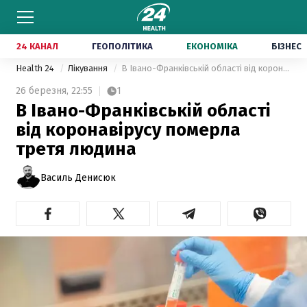
24 КАНАЛ
ГЕОПОЛІТИКА
ЕКОНОМІКА
БІЗНЕС
Health 24
Лікування
В Івано-Франківській області від коронавірусу померла третя людина
26 березня,
22:55
1
В Івано-Франківській області
від коронавірусу померла
третя людина
Василь Денисюк