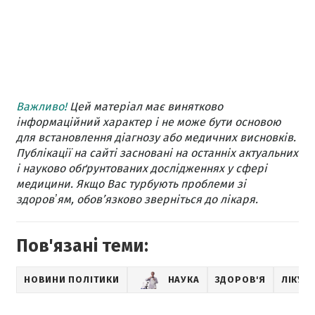
Важливо!
Цей матеріал має винятково
інформаційний характер і не може бути основою
для встановлення діагнозу або медичних висновків.
Публікації на сайті засновані на останніх актуальних
і науково обґрунтованих дослідженнях у сфері
медицини. Якщо Вас турбують проблеми зі
здоровʼям, обов’язково зверніться до лікаря.
Пов'язані теми:
НОВИНИ ПОЛІТИКИ
НАУКА
ЗДОРОВ'Я
ЛІКУВ