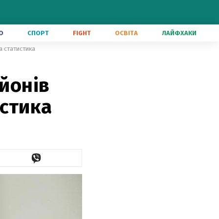
О
СПОРТ
FIGHT
ОСВІТА
ЛАЙФХАКИ
а статистика
ьйонів
истика