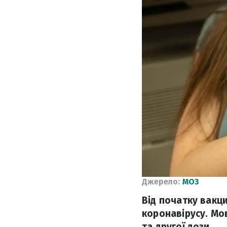
Джерело:
МОЗ
Від початку вакци
коронавірусу. Мо
та другої дози.