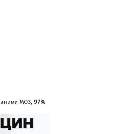
 даними МОЗ,
97%