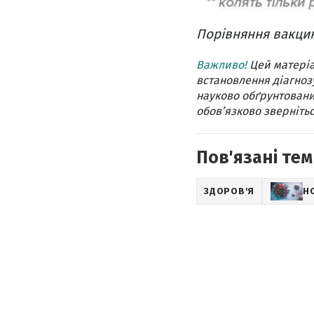
Порівняння вакцин
Важливо!
Цей матеріа
встановлення діагнозу
науково обґрунтовани
обов’язково звернітьс
Пов'язані тем
ЗДОРОВ'Я
Н