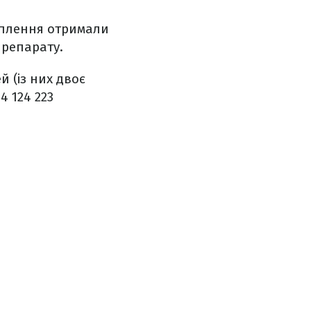
еплення отримали
препарату.
й (із них двоє
4 124 223