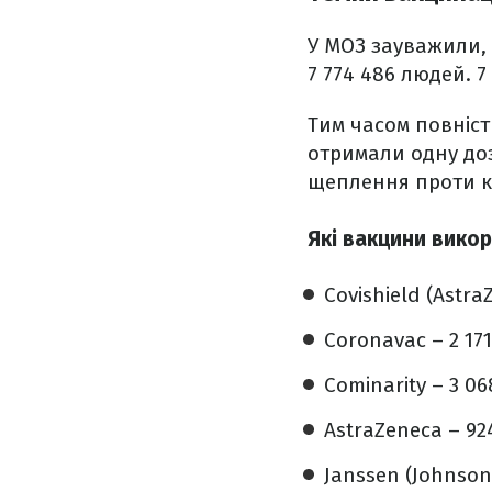
У МОЗ зауважили,
7 774 486 людей. 
Тим часом повністю
отримали одну доз
щеплення проти к
Які вакцини вико
Covishield (Astra
Coronavac – 2 171
Cominarity – 3 06
AstraZeneca – 924
Janssen (Johnson