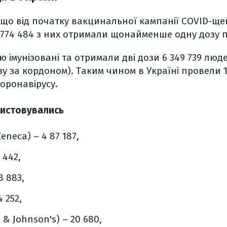
 що від початку вакцинальної кампанії COVID-щ
7 774 484 з них отримали щонайменше одну дозу 
 імунізовані та отримали дві дози 6 349 739 люде
у за кордоном). Таким чином в Україні провели 1
оронавірусу.
ристовувались
Zeneca) – 4 87 187,
 442,
8 883,
 252,
 & Johnson's) – 20 680,