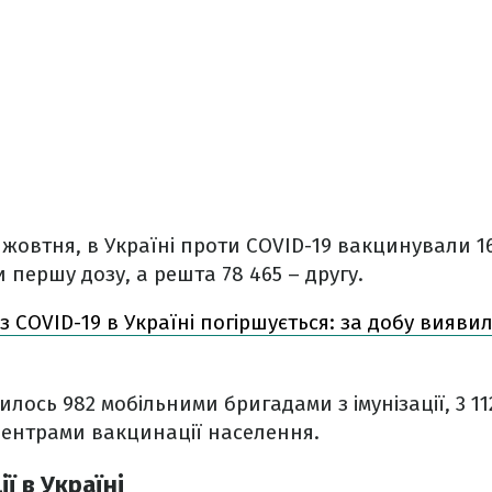
3 жовтня, в Україні проти COVID-19 вакцинували 1
 першу дозу, а решта 78 465 – другу.
 з COVID-19 в Україні погіршується: за добу вияви
ось 982 мобільними бригадами з імунізації, 3 1
центрами вакцинації населення.
ї в Україні