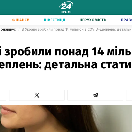
ФІНАНСИ
ІНВЕСТИЦІЇ
НЕРУХОМІСТЬ
ПРАВ
ронавірус
В Україні зробили понад 14 мільйонів COVID-щеплень: детальн
і зробили понад 14 міл
еплень: детальна стат