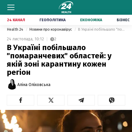
24 КАНАЛ
ГЕОПОЛІТИКА
ЕКОНОМІКА
БІЗНЕС
Health 24
Новини про коронавірус
В Україні побільшало "помаранчевих" областей: у якій зоні карантину кожен регіон
24 листопада,
10:12
2
В Україні побільшало
"помаранчевих" областей: у
якій зоні карантину кожен
регіон
Аліна Оліховська