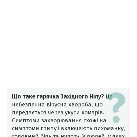
Що таке гарячка Західного Нілу?
Це
небезпечна вірусна хвороба, що
передається через укуси комарів.
Симптоми захворювання схожі на
симптоми грипу і включають лихоманку,
головний біль та нудоту. У людей, у яких