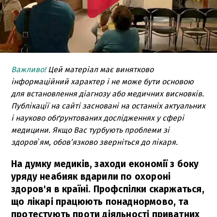
Важливо!
Цей матеріал має винятково
інформаційний характер і не може бути основою
для встановлення діагнозу або медичних висновків.
Публікації на сайті засновані на останніх актуальних
і науково обґрунтованих дослідженнях у сфері
медицини. Якщо Вас турбують проблеми зі
здоровʼям, обов’язково зверніться до лікаря.
На думку медиків, заходи економії з боку
уряду неабияк вдарили по охороні
здоров'я в країні. Профспілки скаржаться,
що лікарі працюють понаднормово, та
протестують проти діяльності приватних