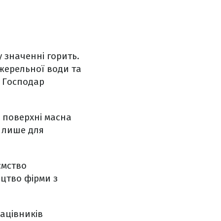
у значенні горить.
джерельної води та
. Господар
а поверхні масна
ї лише для
ємство
ицтво фірми з
ацівників