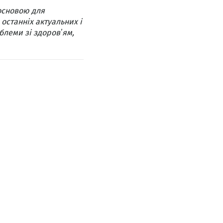
основою для
 останніх актуальних і
блеми зі здоровʼям,