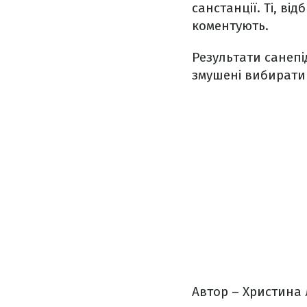
санстанції. Ті, ві
коментують.
Результати санепі
змушені вибирати
Автор – Христина 