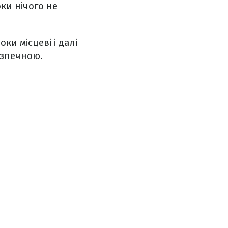
оки нічого не
ки місцеві і далі
езпечною.