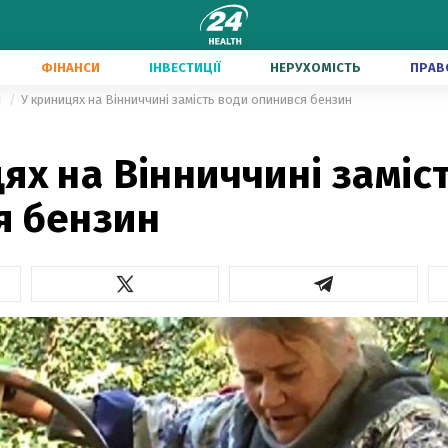
ФІНАНСИ
ІНВЕСТИЦІЇ
НЕРУХОМІСТЬ
ПРАВ
и
У криницях на Вінниччині замість води опинився бензин
ях на Вінниччині заміс
я бензин