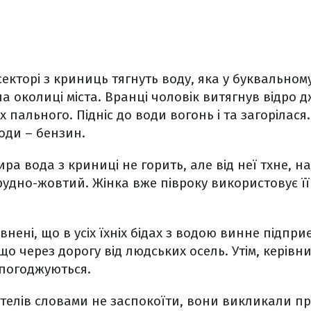
секторі з криниць тягнуть воду, яка у буквальном
 околиці міста. Вранці чоловік витягнув відро 
х пального. Підніс до води вогонь і та загорілася
води – бензин.
ра вода з криниці не горить, але від неї тхне, н
 брудно-жовтий. Жінка вже півроку використовує ї
внені, що в усіх їхніх бідах з водою винне підпри
що через дорогу від людських осель. Утім, керівн
 погоджуються.
телів словами не заспокоїти, вони викликали пр