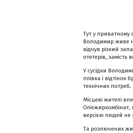
Тут у приватному 
Володимир живе на
відчув різкий запа
отетерів, замість 
У сусідки Володими
плівка і відтінок
технічних потреб.
Місцеві жителі впе
Олієжиркомбінат, 
версією людей не
Та розлючених жи