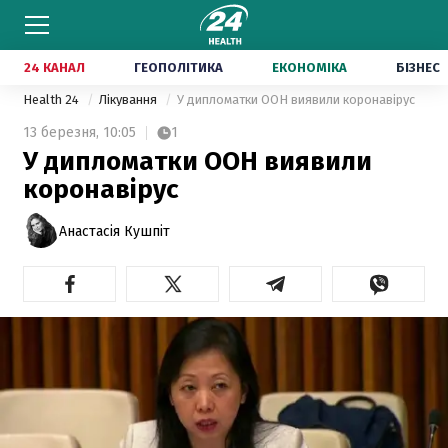
24 КАНАЛ
ГЕОПОЛІТИКА
ЕКОНОМІКА
БІЗНЕС
Health 24
Лікування
У дипломатки ООН виявили коронавірус
13 березня,
10:05
1
У дипломатки ООН виявили
коронавірус
Анастасія Кушпіт