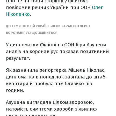
Про це на своїй сторінці у фейсбук
повідомив речник України при ООН
Олег
Ніколенко
.
ДО ТЕМИ ПО ВСІЙ УКРАЇНІ ВВЕЛИ КАРАНТИН ЧЕРЕЗ
КОРОНАВІРУС: ЩО ЗМІНИТЬСЯ
У дипломатки Філіппін з ООН Кіри Азуцени
аналіз на коронавірус показав позитивний
результат.
Як зазначила репортерка Мішель Ніколас,
дипломатка в понеділок завітала до штаб-
квартири й пробула там близько пів
години.
Азуцена виглядала цілком здоровою,
натомість симптоми хвороби з'явилися
лише наступного дня.