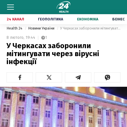
24 КАНАЛ
ГЕОПОЛІТИКА
ЕКОНОМІКА
БІЗНЕС
Health 24
Новини України
У Черкасах заборонили мітингувати через вірусні інфекції
8 лютого,
19:44
1
У Черкасах заборонили
мітингувати через вірусні
інфекції