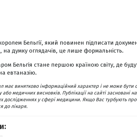
королем Бельгії, який повинен підписати докуме
, на думку оглядачів, це лише формальність.
аром Бельгія стане першою країною світу, де буду
на евтаназію.
л має винятково інформаційний характер і не може бути 
 або медичних висновків. Публікації на сайті засновані на
х дослідженнях у сфері медицини. Якщо Вас турбують про
я до лікаря.
и: