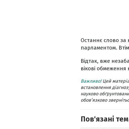
Останнє слово за 
парламентом. Втім
Відтак, вже незаб
вікові обмеження 
Важливо!
Цей матеріа
встановлення діагнозу
науково обґрунтовани
обов’язково звернітьс
Пов'язані тем