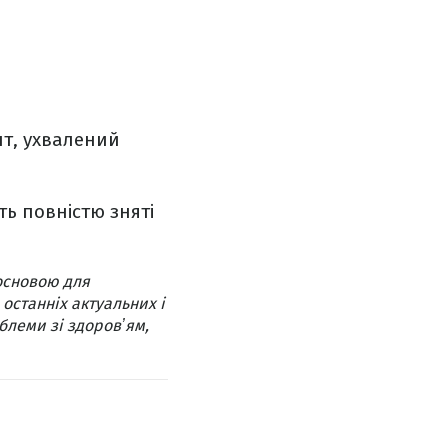
нт, ухвалений
ть повністю зняті
основою для
 останніх актуальних і
блеми зі здоровʼям,