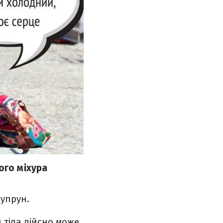
ого міхура
Супрун.
 тіла дійсно може