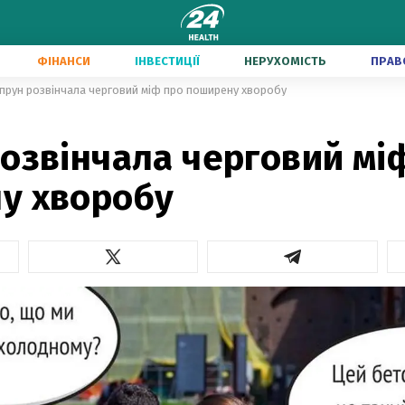
ФІНАНСИ
ІНВЕСТИЦІЇ
НЕРУХОМІСТЬ
ПРАВ
прун розвінчала черговий міф про поширену хворобу
озвінчала черговий мі
у хворобу