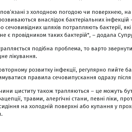
 пов’язані з холодною погодою чи поверхнею, на 
озвиваються внаслідок бактеріальних інфекцій 
бо сечовивідних шляхів потрапляють бактерії, як
не є провідником таких бактерій", – додала Супр
трапляється подібна проблема, то варто звернутис
не лікування.
овторному розвитку інфекції, регулярно пийте ба
муватися правила сечовипускання одразу після 
чини циститу також трапляються – це можуть бу
рацепції, травми, алергічні стани, певні ліки, п
сидіння на холодній поверхні або купання у прохо
.