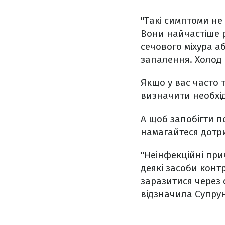
"Такі симптоми не
Вони найчастіше р
сечового міхура а
запалення. Холод 
Якщо у вас часто 
визначити необхід
А щоб запобігти п
намагайтеся дотри
"Неінфекційні при
деякі засоби конт
заразитися через 
відзначила Супрун