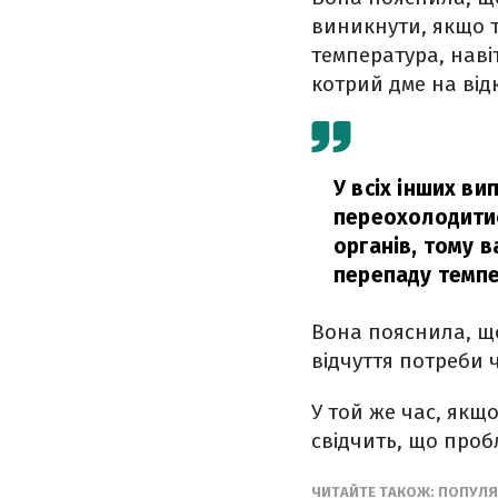
виникнути, якщо т
температура, навіт
котрий дме на відк
У всіх інших в
переохолодитис
органів, тому в
перепаду темпе
Вона пояснила, щ
відчуття потреби 
У той же час, якщо
свідчить, що проб
ЧИТАЙТЕ ТАКОЖ: ПОПУЛЯ