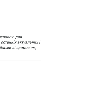
основою для
 останніх актуальних і
блеми зі здоровʼям,