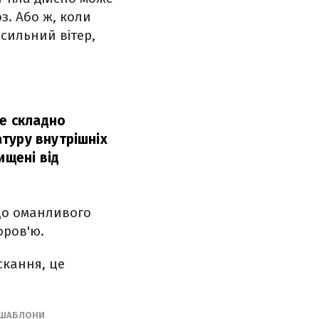
з. Або ж, коли
 сильний вітер,
же складно
туру внутрішніх
ищені від
до оманливого
оров'ю.
скання, це
І ШАБЛОНИ