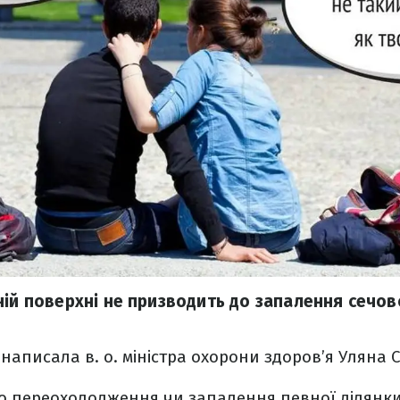
ній поверхні не призводить до запалення сечов
 написала в. о. міністра охорони здоров’я Уляна 
о переохолодження чи запалення певної ділянки