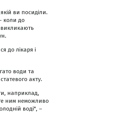
якій ви посиділи.
– коли до
і викликають
ун.
я до лікаря і
гато води та
статевого акту.
ти, наприклад,
роте ним неможливо
лодній воді", –