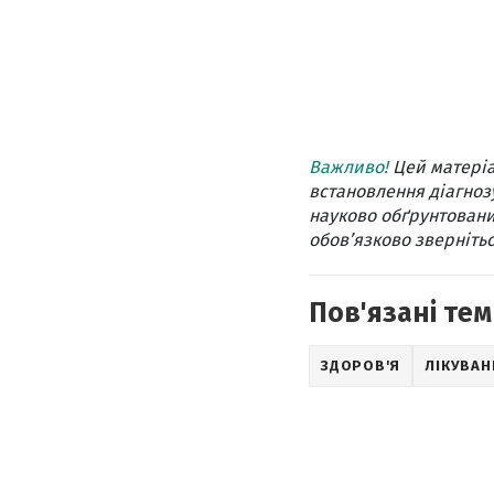
Важливо!
Цей матеріа
встановлення діагнозу
науково обґрунтовани
обов’язково звернітьс
Пов'язані тем
ЗДОРОВ'Я
ЛІКУВАН