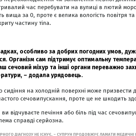
ривалий час перебувати на вулиці в лютий моро
ь вища за 0, проте є велика вологість повітря та
риту частину тіла.
ипадках, особливо за добрих погодних умов, ду
я. Організм сам підтримує оптимальну темпера
аш сечовий міхур та інші органи переважно зах
ратури,
– додала урядовець.
о сидіння на холодній поверхні може призвести 
частого сечовипускання, проте це не шкодить зд
 ви відчуваєте печіння або біль під час сечовипу
лема справді серйозна.
РНОГО ДІАГНОЗУ НЕ ІСНУЄ, – СУПРУН ПРОДОВЖУЄ ЛАМАТИ МЕДИЧН