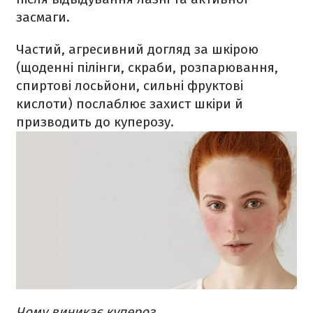
засмаги.
Частий, агресивний догляд за шкірою
(щоденні пілінги, скраби, розпарювання,
спиртові лосьйони, сильні фруктові
кислоти) послаблює захист шкіри й
призводить до куперозу.
Чому виникає купероз