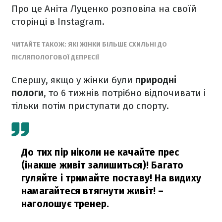
Про це Аніта Луценко розповіла на своїй
сторінці в Instagram.
ЧИТАЙТЕ ТАКОЖ: ЯКІ ЖІНКИ БІЛЬШЕ СХИЛЬНІ ДО
ПІСЛЯПОЛОГОВОЇ ДЕПРЕСІЇ
Спершу, якщо у жінки були
природні
пологи
, то 6 тижнів потрібно відпочивати і
тільки потім приступати до спорту.
До тих пір ніколи не качайте прес
(інакше живіт залишиться)! Багато
гуляйте і тримайте поставу! На видиху
намагайтеся втягнути живіт!
–
наголошує тренер.