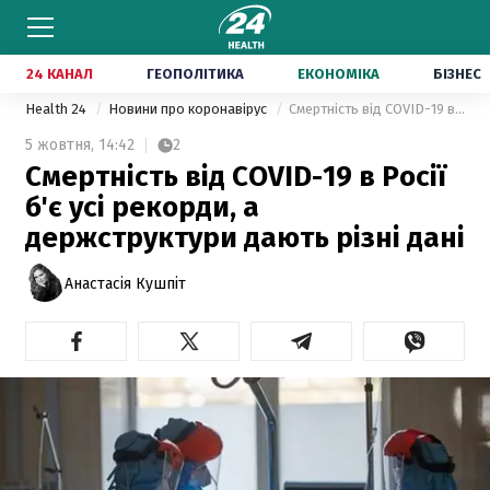
24 КАНАЛ
ГЕОПОЛІТИКА
ЕКОНОМІКА
БІЗНЕС
Health 24
Новини про коронавірус
Смертність від COVID-19 в Росії б'є усі рекорди, а держструктури дають різні дані
5 жовтня,
14:42
2
Смертність від COVID-19 в Росії
б'є усі рекорди, а
держструктури дають різні дані
Анастасія Кушпіт