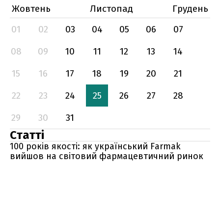
Жовтень
Листопад
Грудень
01
02
03
04
05
06
07
08
09
10
11
12
13
14
15
16
17
18
19
20
21
22
23
24
25
26
27
28
29
30
31
Статті
100 років якості: як український Farmak
вийшов на світовий фармацевтичний ринок