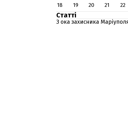
18
19
20
21
22
Статті
З ока захисника Маріуполя