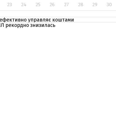
23
24
25
26
27
28
29
30
еефективно управляє коштами
ІЛ рекордно знизилась