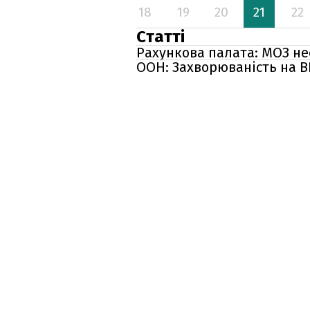
18
19
20
21
22
Статті
Рахункова палата: МОЗ н
ООН: Захворюваність на В