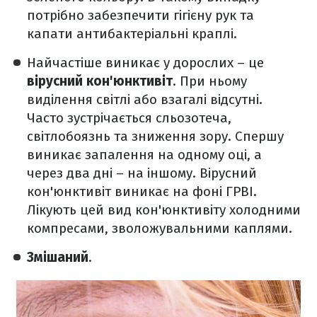
потрібно забезпечити гігієну рук та
капати антибактеріальні краплі.
Найчастіше виникає у дорослих – це
вірусний кон'юнктивіт
. При ньому
виділення світлі або взагалі відсутні.
Часто зустрічається сльозотеча,
світлобоязнь та зниження зору. Спершу
виникає запалення на одному оці, а
через два дні – на іншому. Вірусний
кон'юнктивіт виникає на фоні ГРВІ.
Лікують цей вид кон'юнктивіту холодними
компресами, зволожувальними каплями.
Змішаний
.