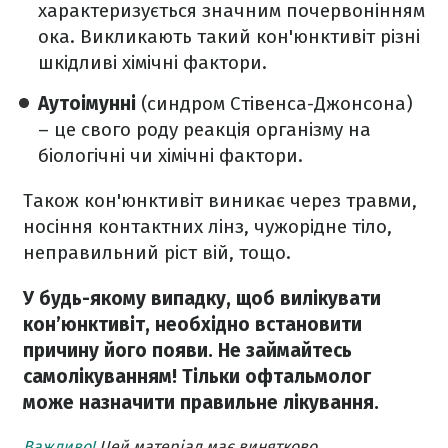
характеризується значним почервонінням
ока. Викликають такий кон'юнктивіт різні
шкідливі хімічні фактори.
Аутоімунні
(синдром Стівенса-Джонсона)
– це свого роду реакція організму на
біологічні чи хімічні фактори.
Також кон'юнктивіт виникає через травми,
носіння контактних лінз, чужорідне тіло,
неправильний ріст вій, тощо.
У будь-якому випадку, щоб вилікувати
кон’юнктивіт, необхідно встановити
причину його появи. Не займайтесь
самолікуванням! Тільки офтальмолог
може назначити правильне лікування.
Важливо!
Цей матеріал має винятково