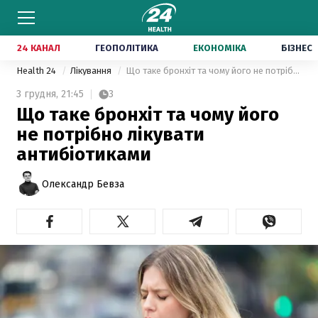
24 КАНАЛ
ГЕОПОЛІТИКА
ЕКОНОМІКА
БІЗНЕС
Health 24
Лікування
Що таке бронхіт та чому його не потрібно лікувати антибіотиками
3 грудня,
21:45
3
Що таке бронхіт та чому його
не потрібно лікувати
антибіотиками
Олександр Бевза