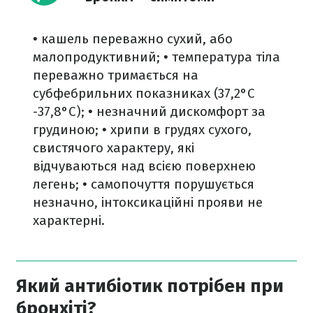
• кашель переважно сухий, або
малопродуктивний;
• температура тіла
переважно тримається на
субфебрильних показниках (37,2°C
-37,8°C);
• незначний дискомфорт за
грудиною;
• хрипи в грудях сухого,
свистячого характеру, які
відчуваються над всією поверхнею
легень;
• самопочуття порушується
незначно, інтоксикаційні прояви не
характерні.
Який антибіотик потрібен при
бронхіті?