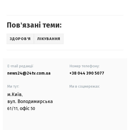
Повʼязані теми:
ЗДОРОВ'Я
ЛІКУВАННЯ
E-mail редакції
Номер телефону:
news24@24tv.com.ua
+38 044 390 5077
Ми тут:
Ми в соцмережах:
м.Київ
,
вул. Володимирська
офіс
61/11,
50