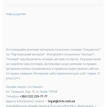
Наші додатки:
android
apple
smart tv
samsung smart tv
Всі комерційні рекламні матеріали позначені словами "Спецпроєкт"
чи "Партнерський матеріал". Матеріали з позначкою "Експерт",
"Позиція" відображають позицію авторів та героїв. Редакція може
не поділяти їхніх поглядів. Детальніше щодо реклами та правил
цитування можна ознайомитись в правилах користування сайтом.
Усі права захищені.
Матеріали сайту призначені для осіб старше
21
року (21+)
Онлайн-медіа «24 Канал»
пл. Галицька, буд. 15, м. Львів, 79008
Телефон
+380 (32) 229-77-77
Адреса електронної пошти —
legal@24tv.com.ua
Ідентифікатор онлайн-медіа в Реєстрі суб'єктів у сфері медіа —