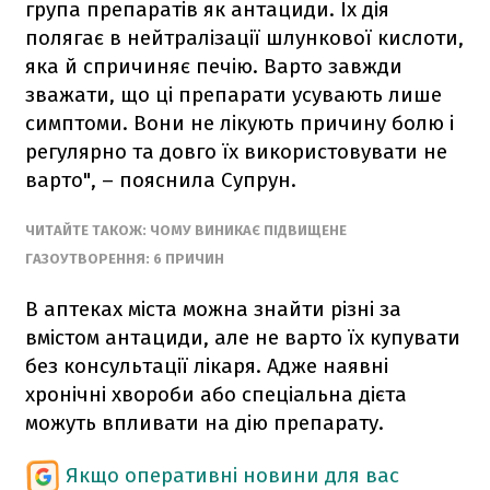
група препаратів як антациди. Їх дія
полягає в нейтралізації шлункової кислоти,
яка й спричиняє печію. Варто завжди
зважати, що ці препарати усувають лише
симптоми. Вони не лікують причину болю і
регулярно та довго їх використовувати не
варто", – пояснила Супрун.
ЧИТАЙТЕ ТАКОЖ: ЧОМУ ВИНИКАЄ ПІДВИЩЕНЕ
ГАЗОУТВОРЕННЯ: 6 ПРИЧИН
В аптеках міста можна знайти різні за
вмістом антациди, але не варто їх купувати
без консультації лікаря. Адже наявні
хронічні хвороби або спеціальна дієта
можуть впливати на дію препарату.
Якщо оперативні новини для вас