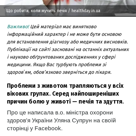
Що робити, коли мучить печія
/ healthday.in.ua
Важливо!
Цей матеріал має винятково
інформаційний характер і не може бути основою
для встановлення діагнозу або медичних висновків.
Публікації на сайті засновані на останніх актуальних
і науково обґрунтованих дослідженнях у сфері
медицини. Якщо Вас турбують проблеми зі
здоровʼям, обов’язково зверніться до лікаря.
Проблеми з животом трапляються у всіх
вікових групах. Серед найпоширеніших
причин болю у животі — печія та здуття.
Про це написала в.о. міністра охорони
здоров'я України Уляна Супрун на своїй
сторінці у Facebook.