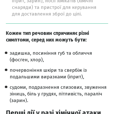
іприт, зарин), носії хімікатів (хімічні
снаряди) та пристрої для керування
для доставлення зброї до цілі.
Кожен тип речовин спричиняє різні
симптоми, серед них можуть бути:
задишка, посиніння губ та обличчя
(фосген, хлор),
почервоніння шкіри та свербіж із
подальшими виразками (іприт),
судоми, подразнення слизових, звуження
зіниць, біль у грудях, пітливість, параліч
(зарин).
Перші дії у разі хімічної атаки