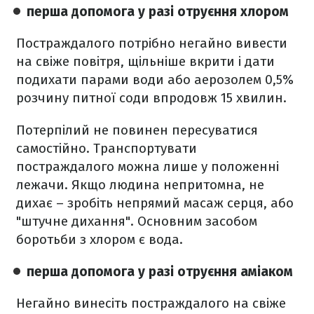
перша допомога у разі отруєння хлором
Постраждалого потрібно негайно вивести
на свіже повітря, щільніше вкрити і дати
подихати парами води або аерозолем 0,5%
розчину питної соди впродовж 15 хвилин.
Потерпілий не повинен пересуватися
самостійно. Транспортувати
постраждалого можна лише у положенні
лежачи. Якщо людина непритомна, не
дихає – зробіть непрямий масаж серця, або
"штучне дихання". Основним засобом
боротьби з хлором є вода.
перша допомога у разі отруєння аміаком
Негайно винесіть постраждалого на свіже