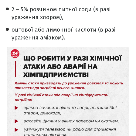
2 – 5% розчином питної соди (в разі
ураження хлором),
оцтової або лимонної кислоти (в разі
ураження аміаком).