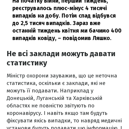
На початку війни, перший тиждень,
реєструвалось плюс-мінус 4 тисячі
випадків на добу. Потім спад відбувся
до 2,5 тисяч випадків. Зараз вже
останній тиждень квітня ми бачимо 400
випадків ковіду,
– повідомив Ляшко.
Не всі заклади можуть давати
статистику
Міністр охорони зауважив, що це неточна
статистика, оскільки є заклади, які не
можуть її подавати. Наприклад у
Донецькій, Луганській та Харківській
областях не повністю звітують по
коронавірусу. І навіть якщо там будуть
фіксувати якісь випадки, то навряд медичні
установи будуть подавати цю інформацію. І