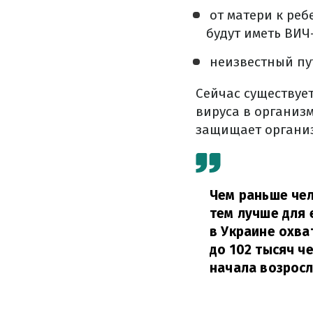
️ от матери к ре
будут иметь ВИ
️ неизвестный пу
Сейчас существуе
вируса в организ
защищает организ
Чем раньше чел
тем лучше для 
в Украине охва
до 102 тысяч ч
начала возросл