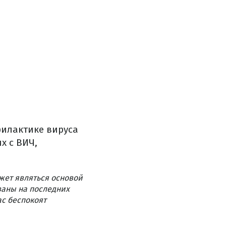
филактике вируса
х с ВИЧ,
жет являться основой
ваны на последних
ас беспокоят