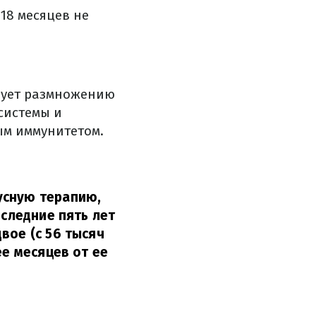
 18 месяцев не
твует размножению
системы и
ым иммунитетом.
усную терапию,
оследние пять лет
вое (с 56 тысяч
ее месяцев от ее