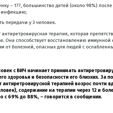
бенку – 177, большинство детей (около 98%) после
Ч-инфекцию;
ть передачи у 3 человек.
т антиретровирусная терапия, которая препятс
ме. Она способствует восстановлению иммунной 
м от болезней, опасных для людей с ослабленн
овек с ВИЧ начинает принимать антиретровир
его здоровья и безопасности его близких. За п
т антиретровирусной терапией возрос почти вд
еловек), содержание на терапии через 12 и бол
о с 69% до 88%,
– говорится в сообщении.