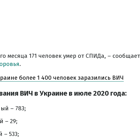
о месяца 171 человек умер от СПИДа, – сообщае
оровья
.
краине более 1 400 человек заразились ВИЧ
ания ВИЧ в Украине в июле 2020 года:
ный – 783;
й – 29;
 – 533;