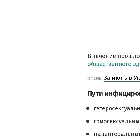
В течение прошлог
общественного зд
За июнь в У
К ТЕМЕ
Пути инфициров
️ гетеросексуаль
️ гомосексуальны
️ парентеральный