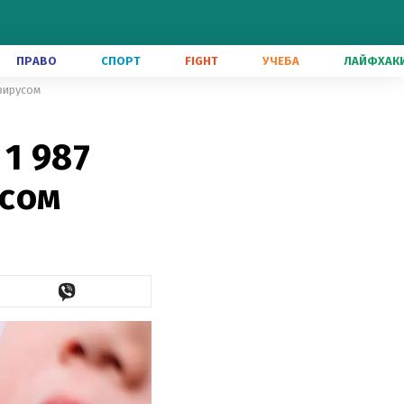
ПРАВО
СПОРТ
FIGHT
УЧЕБА
ЛАЙФХАК
авирусом
1 987
усом