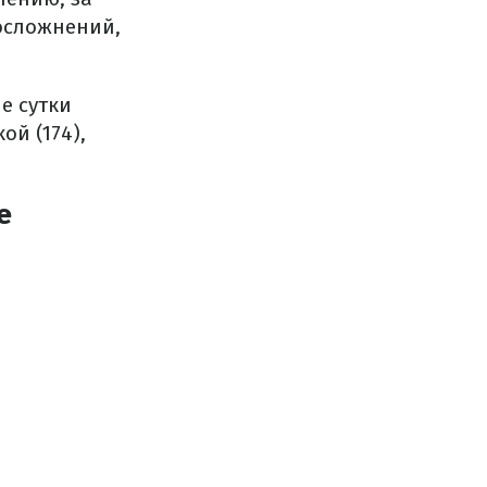
осложнений,
е сутки
ой (174),
е