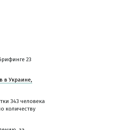
брифинге 23
в в Украине,
тки 343 человека
по количеству
лению, за