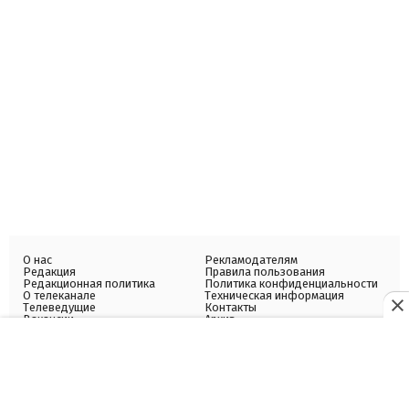
О нас
Рекламодателям
Редакция
Правила пользования
Редакционная политика
Политика конфиденциальности
О телеканале
Техническая информация
Телеведущие
Контакты
Вакансии
Архив
Структура собственности
Все коммерческие рекламные материалы обозначены словами
"Спецпроект" или "Партнерский материал". Материалы с пометкой