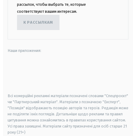
рассылок, чтобы выбрать те, которые
соответствуют вашим интересам.
К РАССЫЛКАМ
Наши приложения:
android
apple
smart tv
samsung smart tv
Всі комерційні рекламні матеріали позначені словами "Спецпроєкт"
чи "Партнерський матеріал". Матеріали з позначкою "Експерт",
"Позиція" відображають позицію авторів та героїв. Редакція може
не поділяти їхніх поглядів. Детальніше щодо реклами та правил
цитування можна ознайомитись в правилах користування сайтом.
Усі права захищені.
Матеріали сайту призначені для осіб старше
21
року (21+)