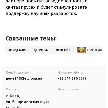
лайнере повысит осведомленность о
хантавирусах и будет стимулировать
поддержку научных разработок.
Связанные темы:
ЭПИДЕМИЯ
ЗДОРОВЬЕ
ЛЕЧЕНИЕ
ПРОФИЛАКТ
E-mail редакции
Номер телефона:
news24@24tv.com.ua
+38 044 390 5077
Мы здесь:
Мы в соцсетях:
г. Киев
,
ул. Владимирская
61/11,
офис
50