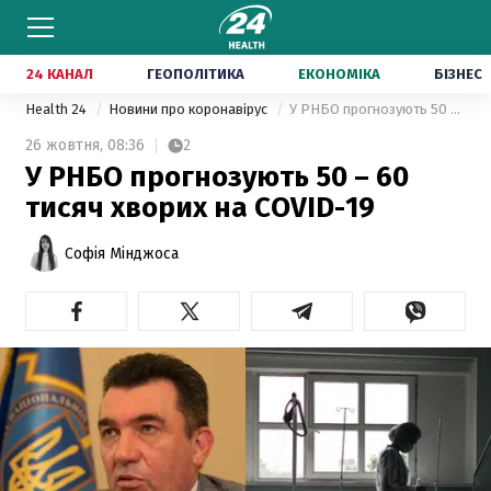
24 КАНАЛ
ГЕОПОЛІТИКА
ЕКОНОМІКА
БІЗНЕС
Health 24
Новини про коронавірус
У РНБО прогнозують 50 – 60 тисяч хворих на COVID-19
26 жовтня,
08:36
2
У РНБО прогнозують 50 – 60
тисяч хворих на COVID-19
Софія Мінджоса